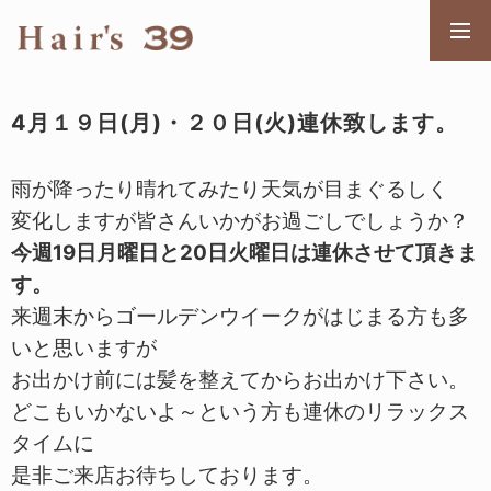
メニ
4月１９日(月)・２０日(火)連休致します。
雨が降ったり晴れてみたり天気が目まぐるしく
変化しますが皆さんいかがお過ごしでしょうか？
今週19日月曜日と20日火曜日は連休させて頂きま
す。
来週末からゴールデンウイークがはじまる方も多
いと思いますが
お出かけ前には髪を整えてからお出かけ下さい。
どこもいかないよ～という方も連休のリラックス
タイムに
是非ご来店お待ちしております。