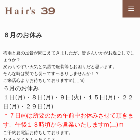
メニ
６月のお休み
梅雨と夏の足音が聞こえてきましたが、皆さんいかがお過ごしでし
ょうか？
変わりやすい天気と気温で服装等もお困りだと思います。
そんな時は髪でも切ってすっきりしませんか！？
ご来店心よりお待ちしておりますm(_ _m)
６月のお休み
１日(月)・８日(月)・９日(火)・１５日(月)・２２
日(月)・２９日(月)
＊７日㈰は所要のため午前中お休みさせて頂きま
す。午後１３時頃から営業いたしますm(__)m
ご予約お電話お待ちしております。
０３－３７８１－９７０７